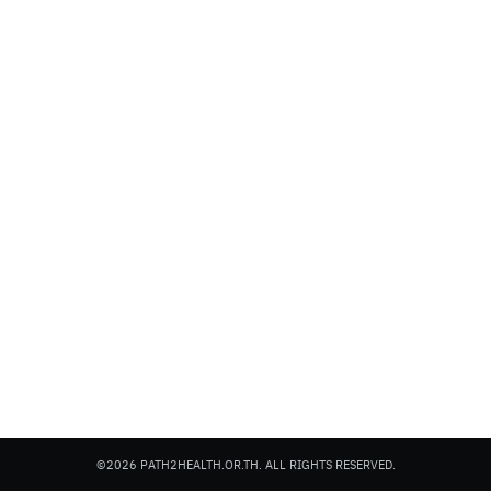
©2026 PATH2HEALTH.OR.TH. ALL RIGHTS RESERVED.