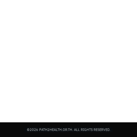
©2026 PATH2HEALTH.OR.TH. ALL RIGHTS RESERVED.