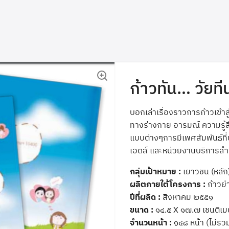
ก้าวทัน… วัยที
บอกเล่าเรื่องราวการก้าวเข้าส
ทางร่างกาย อารมณ์ ความรู้สึ
แบบต่างๆการมีเพศสัมพันธ์ที่
เอดส์ และหน่วยงานบริการสำ
กลุ่มเป้าหมาย :
เยาวชน (หลัก)
ผลิตภายใต้โครงการ :
ก้าวย่
ปีที่ผลิด :
สิงหาคม ๒๕๕๑
ขนาด :
๑๔.๕ X ๑๗.๗ เชนติเ
จำนวนหน้า :
๑๔๘ หน้า (ไม่รว