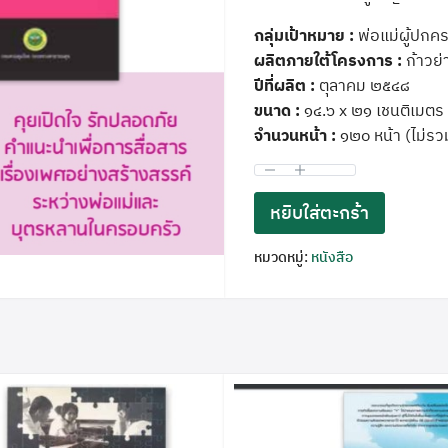
กลุ่มเป้าหมาย :
พ่อแม่ผู้ปกค
ผลิตภายใต้โครงการ :
ก้าวย่
ปีที่ผลิต :
ตุลาคม ๒๕๔๘
ขนาด :
๑๔.๖ x ๒๑ เชนติเมตร
จำนวนหน้า :
๑๒๐ หน้า (ไม่ร
หยิบใส่ตะกร้า
หมวดหมู่:
หนังสือ