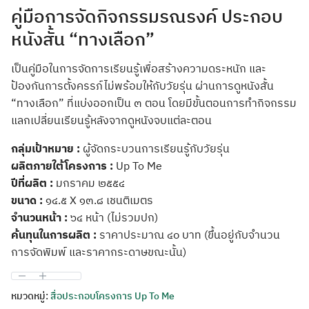
คู่มือการจัดกิจกรรมรณรงค์ ประกอบ
หนังสั้น “ทางเลือก”
เป็นคู่มือในการจัดการเรียนรู้เพื่อสร้างความดระหนัก และ
ป้องกันการตั้งครรภ์ไม่พร้อมให้กับวัยรุ่น ผ่านการดูหนังสั้น
“ทางเลือก” ที่แบ่งออกเป็น ๓ ตอน โดยมีขั้นตอนการทำกิจกรรม
แลกเปลี่ยนเรียนรู้หลังจากดูหนังจบแต่ละตอน
กลุ่มเป้าหมาย :
ผู้จัดกระบวนการเรียนรู้กับวัยรุ่น
ผลิตภายใต้โครงการ :
Up To Me
ปีที่ผลิต :
มกราคม ๒๕๕๔
ขนาด :
๑๔.๕ X ๑๓.๘ เชนติเมตร
จำนวนหน้า :
๖๔ หน้า (ไม่รวมปก)
ค้นทุนในการผลิต :
ราคาประมาณ ๔๐ บาท (ขึ้นอยู่กับจำนวน
การจัดพิมพ์ และราคากระดาษขณะนั้น)
หมวดหมู่:
สื่อประกอบโครงการ Up To Me