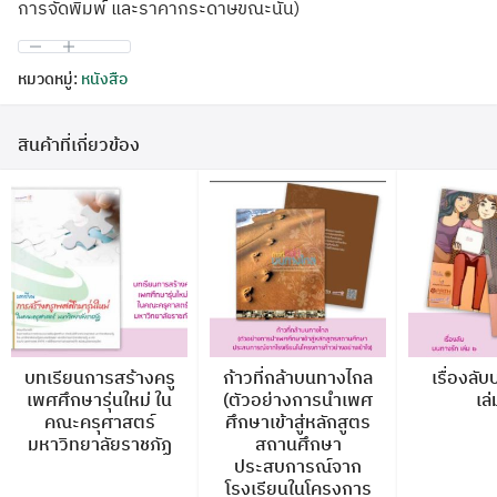
การจัดพิมพ์ และราคากระดาษขณะนั้น)
หมวดหมู่:
หนังสือ
สินค้าที่เกี่ยวข้อง
บทเรียนการสร้างครู
ก้าวที่กล้าบนทางไกล
เรื่องลั
เพศศึกษารุ่นใหม่ ใน
(ตัวอย่างการนำเพศ
เล่
คณะครุศาสตร์
ศึกษาเข้าสู่หลักสูตร
มหาวิทยาลัยราชภัฏ
สถานศึกษา
ประสบการณ์จาก
โรงเรียนในโครงการ