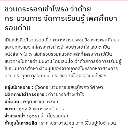
ชวนกระรอกเข้าโพรง ว่าด้วย
กระบวนการ จัดการเรียนรู้ เพศศึกษา
รอบด้าน
เปืนหนังสือที่รวบรวมเนื้อหาจากการประชุมวิชาการเพศศึกษา
และบทความจากโครงการก้าวย่างอย่างเข้าใจ เล่ม ๓ เปืน
หนังสือ ๑ ใน ๓ เล่มที่รวบรวมแนวคิดหลักที่โครงการใช้เป็น
แนวทางในการดำเนินงาน โดยเล่มนี้จะว่าด้วยการจัดการเรียนรู้
ในระบบการศึกษา ผ่านมุมมองจากบุคคลในหลากหลายวงการ
อาทิ ดร. อุทัย ดุลยเกษม, ดร. ชัยวัฒน์ สถาอานันท์ ฯลฯ
กลุ่มเป๊าหมาย :
ผู้จัดกระบวนการเรียนรู้เพศวิถีศึกษา
ผลิคภายใต้โครงการ :
ก้าวย่างอย่างเข้าใจ
ปีที่ผลิด :
พฤศจิกายน ๒๕๕๐
ขนาด :
๑๔.๕ X ๒๐.๒ เชนติเมตร
จำนวนหน้า :
๑๐๔ หน้า (ไม่รวมปก)
ค้นทุนในการผลิด :
ราคาประมาณ ๑๘ บาท (ขึ้นอยู่กับจำนวน