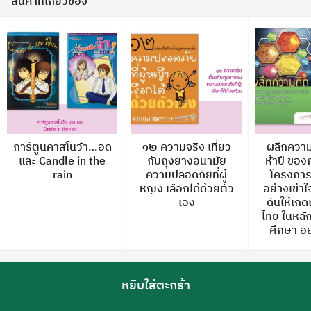
สินค้าที่เกี่ยวข้อง
การ์ตูนคาสโนว้า…อด
๑๒ ความจริง เที่ยว
ผลึกความ
และ Candle in the
กับถุงยางอนามัย
ห้าปี ขอ
rain
ความปลอดภัยที่ผู้
โครงการ 
หญิง เลือกได้ด้วยตัว
อย่างเข้าใจ
เอง
ดันให้เกิ
ไทย ในหลั
ศึกษา อย่
หยิบใส่ตะกร้า