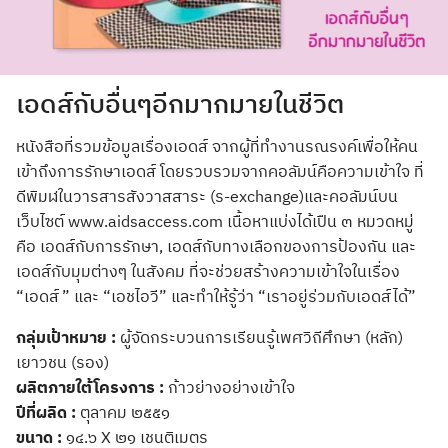
เอดส์กับอื่นๆอีกมากมายในชีวิต
หนังสือที่รวมข้อมูลเรื่องเอดส์ จากผู้ที่ทำงานรณรงค์เพื่อให้คน
เข้าถึงการรักษาเอดส์ โดยรวบรวมจากคอลัมน์คือความเข้าใจ ที่
ดีพิมฬในวารสารสังวาสสาระ (ร-exchange)และคอลัมน์บน
เว็บไซต์ www.aidsaccess.com เนื้อหาแบ่งได้เปืน ๓ หมวดหมู่
คือ เอดส์กับการรักษา, เอดส์กับทางเลือกของการป้องกัน และ
เอดส์กับมุมต่างๆ ในสังคม ที่จะช่วยสร้างความเข้าใจในเรื่อง
“เอดส์” และ “เอชไอวี” และทำให้รู้ว่า “เราอยู่ร่วมกับเอดส์ได้”
กลุ่มเป้าหมาย :
ผู้จัดกระบวนการเรียนรู้เพศวิถีศึกษา (หลัก)
เยาวชน (รอง)
ผลิตภายใต้โครงการ :
ก้าวย่างอย่างเข้าใจ
ปีที่ผลิด :
ตุลาคม ๒๕๕๑
ขนาด :
๑๔.๖ X ๒๑ เชนติเมตร