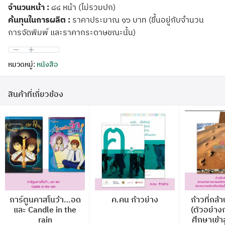
จำนวนหน้า :
๘๔ หน้า (ไม่รวมปก)
ค้นทุนในการผลิต :
ราคาประมาณ ๑๖ บาท (ขึ้นอยู่กับจำนวน
การจัดพิมพ์ และราคากระดาษขณะนั้น)
หมวดหมู่:
หนังสือ
สินค้าที่เกี่ยวข้อง
การ์ตูนคาสโนว้า…อด
ค.คน ก้าวย่าง
ก้าวที่กล
และ Candle in the
(ตัวอย่า
rain
ศึกษาเข้าส