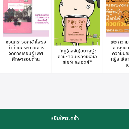
ชวนกระรอกเข้าโพรง
๑๒ ความจร
ว่าด้วยกระบวนการ
กับถุงย
“หนู(ลูกจัน)อยากรู้ :
จัดการเรียนรู้ เพศ
ความปลอด
ถาม-ตอบเรื่องเชื้อเอ
ศึกษารอบด้าน
หญิง เลือก
ชไอวีและเอดส์”
เ
หยิบใส่ตะกร้า