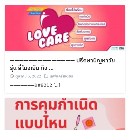
—————————————— ปรึกษาปัญหาวัย
รุ่น สี่โมงเย็น ถึง …
ตุลาคม 5, 2022
เลิฟแคร์สเตชั่น
———————&#8212 […]