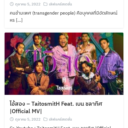
ตุลาคม 5, 2022
เลิฟแคร์สเตชั่น
คนข้ามเพศ (transgender people) คือบุคคลที่มีอัตลักษณ์
หร […]
ไอ้สอง – TaitosmitH Feat. เบน ชลาทิศ
|Official MV|
ตุลาคม 5, 2022
เลิฟแคร์สเตชั่น
Cr. Youtube : TaitosmitH Feat. เบน ชลาทิศ |Official