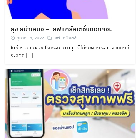
สุข สม่ำเสมอ – เลิฟแคร์สเตชั่นดอทคอม
ตุลาคม 5, 2022
เลิฟแคร์สเตชั่น
ในช่วงวิกฤตของโรคระบาด มนุษย์ได้รับผลกระทบจากทุกข์
ระลอก […]