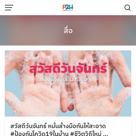
สื่อ
สวัสดีวันจันทร์ หมั่นล้างมือกันให้สะอาด
#ป้องกันโควิด19ในบ้าน #ชีวิตวิถีใหม่ …