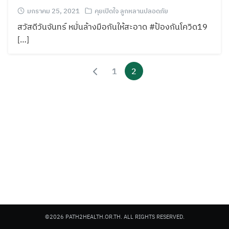
มกราคม 25, 2021
คุยเปิดใจ ลูกหลานปลอดภัย
สวัสดีวันจันทร์ หมั่นล้างมือกันให้สะอาด #ป้องกันโควิด19
[…]
1
2
©2026 PATH2HEALTH.OR.TH. ALL RIGHTS RESERVED.