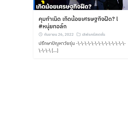
คุมกำเนิด เกิดน้อยเศรษฐกิจฝืด? l
#หนุ่ยทอล์ก
กันยายน 26, 2022
เลิฟแคร์สเตชั่น
ปรึกษาปัญหาวัยรุ่น -\-\-\-\-\-\-\-\-\-\-\-\-\-\-
\-\-\-\ […]