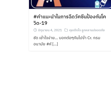
#คำแนะนำในการฉีดวัคซีนป้องกันโค
วิด-19
มิถุนายน 4, 2021
คุยเปิดใจ ลูกหลานปลอดภัย
ชัด เข้าใจง่าย… บอกต่อๆกันไปจ้า Cr. กรม
อนามัย #หั […]