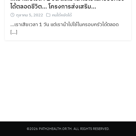
ได้ตลอดชีวิต… โครงการส่งเสริม…
ตุลาคม 5, 2022
คนใต้หยัดได้
…เราเสียเวลา 1 วัน แต่เรานำไปใช้ในครอบครัวได้ตลอด
[…]
©2026 PATH2HEALTH.OR.TH. ALL RIGHTS RESERVED.