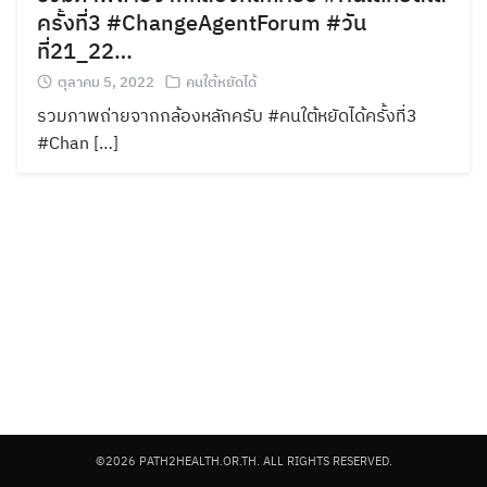
ครั้งที่3 #ChangeAgentForum #วัน
ที่21_22…
ตุลาคม 5, 2022
คนใต้หยัดได้
รวมภาพถ่ายจากกล้องหลักครับ #คนใต้หยัดได้ครั้งที่3
#Chan […]
©2026 PATH2HEALTH.OR.TH. ALL RIGHTS RESERVED.