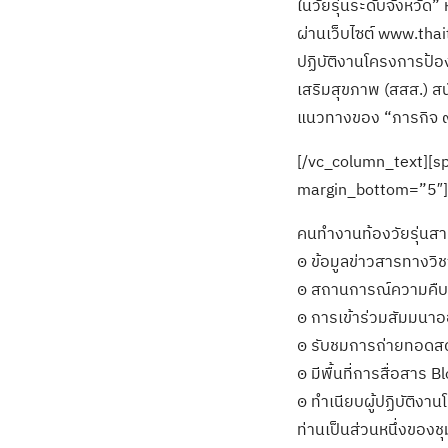
ในวัยรุ่นระดับจังหวัด”
ผ่านเว็บไซต์ www.thai
ปฏิบัติงานโครงการป้อ
เสริมสุขภาพ (สสส.) สน
แนวทางของ “ภารกิจ ๙
[/vc_column_text][sp
margin_bottom=”5″]
คนทำงานท้องวัยรุ่นสามา
๏ ข้อมูลข่าวสารทางวิช
๏ สถานการณ์ความคืบหน
๏ การเข้าร่วมสัมมนาออ
๏ รับชมการถ่ายทอดสด 
๏ มีพื้นที่การสื่อสาร B
๏ ทำเนียบผู้ปฏิบัติงาน
ท่านเป็นส่วนหนึ่งของช