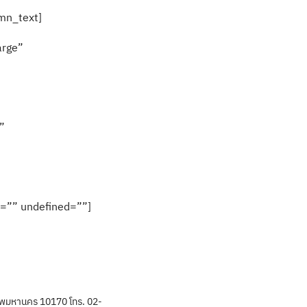
mn_text]
arge”
”
l=”” undefined=””]
พมหานคร 10170 โทร. 02-