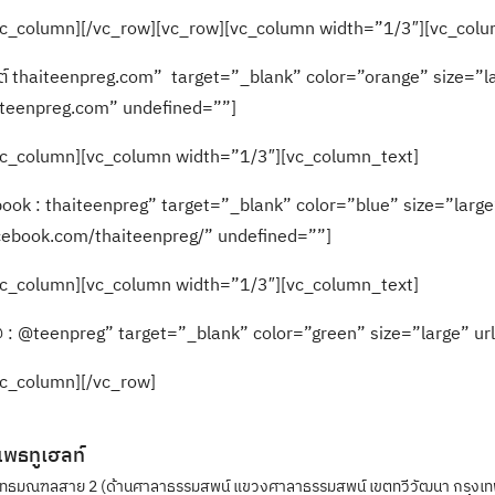
vc_column][/vc_row][vc_row][vc_column width=”1/3″][vc_colu
ซต์ thaiteenpreg.com” target=”_blank” color=”orange” size=”l
iteenpreg.com” undefined=””]
vc_column][vc_column width=”1/3″][vc_column_text]
ook : thaiteenpreg” target=”_blank” color=”blue” size=”large
cebook.com/thaiteenpreg/” undefined=””]
vc_column][vc_column width=”1/3″][vc_column_text]
 : @teenpreg” target=”_blank” color=”green” size=”large” ur
vc_column][/vc_row]
ิแพธทูเฮลท์
ุทธมณฑลสาย 2 (ด้านศาลาธรรมสพน์ แขวงศาลาธรรมสพน์ เขตทวีวัฒนา กรุงเท