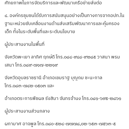
ศักยภาพในการจัดบริการและพัฒนาเครือข่ายส่งต่อ
๔. องค์กรชุมชนได้รับการสนับสนุนอย่างเป็นทางการจากอปท.ใน
ฐานะหน่วยขับเคลื่อนงานด้านส่งเสริมพัฒนาการและคุ้มครอง
เด็ก ทั้งในระดับพื้นที่และระดับนโยบาย
ผู้ประสานงานในพื้นที่
จังหวัดพะเยา ลาภิศ ฤกษ์ดี โทร.๐๘๔-๙๔๘-๙๒๘๕ วาสนา พรม
เสนา โทร.๐๘๙-๗๑๗-๒๒๑๙
จังหวัดอุบลราชธานี อำเภอเขมราฐ บุญถม ชะนะกาล
โทร.๐๘๓-๗๔๒-๐๕๐๓ และ
อำเภอตระการพืชผล รังสิมา จันทรจำนง โทร.๐๘๑-๖๙๕-๒๘๖๑
ผู้ประสานงานส่วนกลาง
ผกามาศ อาจพูล โทร.๐๘๐-๕๒๔-๗๗๗๘,๐๒-๖๕๓-๗๕๖๓-๕