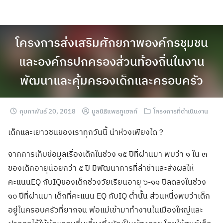
โครงการส่งเสริมศักยภาพองค์กรชุมชน
และองค์กรปกครองส่วนท้องถิ่นในงาน
พัฒนาและคุ้มครองเด็กและครอบครัว
กุมภาพันธ์ 20, 2018
มูลนิธิแพธทูเฮลท์
โครงการที่ดำเนินงาน
เด็กและเยาวชนของเราทุกวันนี้ น่าห่วงเพียงใด ?
จากการเก็บข้อมูลเรื่องเด็กในช่วง ๑๕ ปีที่ผ่านมา พบว่า ๑ ใน ๓
ของเด็กอายุน้อยกว่า ๕ ปี มีพัฒนาการที่ล่าช้าและส่งผลให้
คะแนนEQ กับIQของเด็กช่วงวัยเรียนอายุ ๖-๑๑ ปีลดลงในช่วง
๑๐ ปีที่ผ่านมา เด็กที่คะแนน EQ กับIQ ต่ำนั้น ส่วนหนึ่งพบว่าเด็ก
อยู่ในครอบครัวที่ยากจน พ่อแม่เข้ามาทำงานในเมืองใหญ่และ