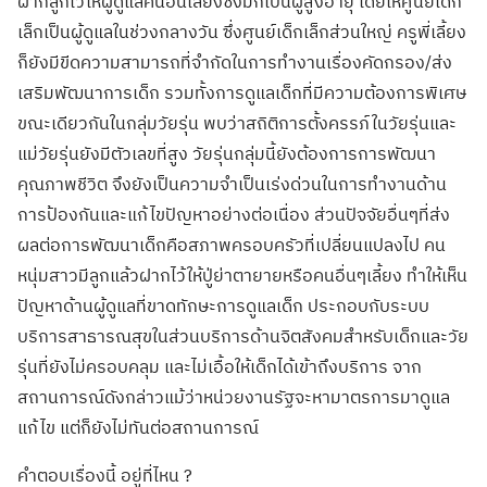
ฝากลูกไว้ให้ผู้ดูแลคนอื่นเลี้ยงซึ่งมักเป็นผู้สูงอายุ โดยให้ศูนย์เด็ก
เล็กเป็นผู้ดูแลในช่วงกลางวัน ซึ่งศูนย์เด็กเล็กส่วนใหญ่ ครูพี่เลี้ยง
ก็ยังมีขีดความสามารถที่จำกัดในการทำงานเรื่องคัดกรอง/ส่ง
เสริมพัฒนาการเด็ก รวมทั้งการดูแลเด็กที่มีความต้องการพิเศษ
ขณะเดียวกันในกลุ่มวัยรุ่น พบว่าสถิติการตั้งครรภ์ในวัยรุ่นและ
แม่วัยรุ่นยังมีตัวเลขที่สูง วัยรุ่นกลุ่มนี้ยังต้องการการพัฒนา
คุณภาพชีวิต จึงยังเป็นความจำเป็นเร่งด่วนในการทำงานด้าน
การป้องกันและแก้ไขปัญหาอย่างต่อเนื่อง ส่วนปัจจัยอื่นๆที่ส่ง
ผลต่อการพัฒนาเด็กคือสภาพครอบครัวที่เปลี่ยนแปลงไป คน
หนุ่มสาวมีลูกแล้วฝากไว้ให้ปู่ย่าตายายหรือคนอื่นๆเลี้ยง ทำให้เห็น
ปัญหาด้านผู้ดูแลที่ขาดทักษะการดูแลเด็ก ประกอบกับระบบ
บริการสาธารณสุขในส่วนบริการด้านจิตสังคมสำหรับเด็กและวัย
รุ่นที่ยังไม่ครอบคลุม และไม่เอื้อให้เด็กได้เข้าถึงบริการ จาก
สถานการณ์ดังกล่าวแม้ว่าหน่วยงานรัฐจะหามาตรการมาดูแล
แก้ไข แต่ก็ยังไม่ทันต่อสถานการณ์
คำตอบเรื่องนี้ อยู่ที่ไหน ?