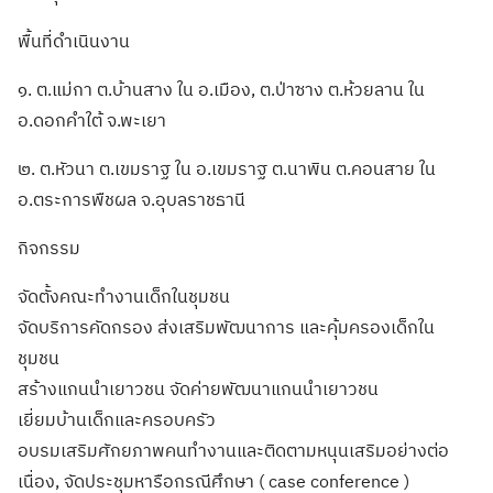
พื้นที่ดำเนินงาน
๑. ต.แม่กา ต.บ้านสาง ใน อ.เมือง, ต.ป่าซาง ต.ห้วยลาน ใน
อ.ดอกคำใต้ จ.พะเยา
๒. ต.หัวนา ต.เขมราฐ ใน อ.เขมราฐ ต.นาพิน ต.คอนสาย ใน
อ.ตระการพืชผล จ.อุบลราชธานี
กิจกรรม
จัดตั้งคณะทำงานเด็กในชุมชน
จัดบริการคัดกรอง ส่งเสริมพัฒนาการ และคุ้มครองเด็กใน
ชุมชน
สร้างแกนนำเยาวชน จัดค่ายพัฒนาแกนนำเยาวชน
เยี่ยมบ้านเด็กและครอบครัว
อบรมเสริมศักยภาพคนทำงานและติดตามหนุนเสริมอย่างต่อ
เนื่อง, จัดประชุมหารือกรณีศึกษา ( case conference )