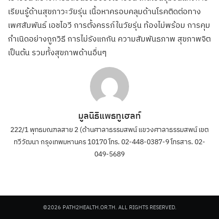
เรียนรู้ด้านสุขภาวะวัยรุ่น เนื้อหาครอบคลุมด้านโรคติดต่อทาง
เพศสัมพันธ์ เอชไอวี การตั้งครรภ์ในวัยรุ่น ท้องไม่พร้อม การคุม
กำเนิดอย่างถูกวิธี การไม่รังแกกัน ความสัมพันธภาพ สุขภาพจิต
เป็นต้น รวมทั้งสุขภาพด้านอื่นๆ
มูลนิธิแพธทูเฮลท์
222/1 พุทธมณฑลสาย 2 (ด้านศาลาธรรมสพน์ แขวงศาลาธรรมสพน์ เขต
ทวีวัฒนา กรุงเทพมหานคร 10170 โทร. 02-448-0387-9 โทรสาร. 02-
049-5689
©2026 PATH2HEALTH.OR.TH. ALL RIGHTS RESERVED.