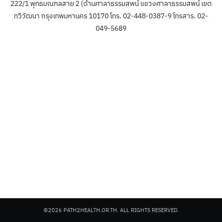
222/1 พุทธมณฑลสาย 2 (ด้านศาลาธรรมสพน์ แขวงศาลาธรรมสพน์ เขต
ทวีวัฒนา กรุงเทพมหานคร 10170 โทร. 02-448-0387-9 โทรสาร. 02-
049-5689
©2026 PATH2HEALTH.OR.TH. ALL RIGHTS RESERVED.