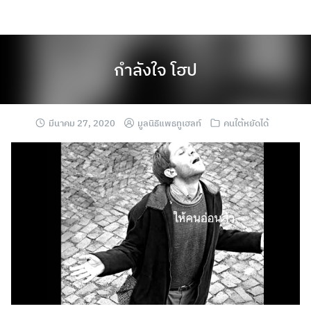
กำลังใจ โฮป
มีนาคม 27, 2020
มูลนิธิแพธทูเฮลท์
คนใต้หยัดได้