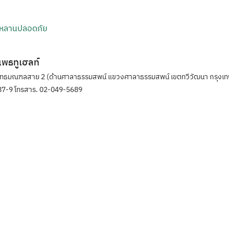
ูกหลานปลอดภัย
ิแพธทูเฮลท์
ุทธมณฑลสาย 2 (ด้านศาลาธรรมสพน์ แขวงศาลาธรรมสพน์ เขตทวีวัฒนา กรุงเท
7-9 โทรสาร. 02-049-5689