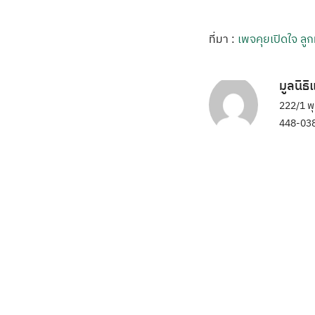
ที่มา :
เพจคุยเปิดใจ ล
มูลนิธ
222/1 พ
448-038