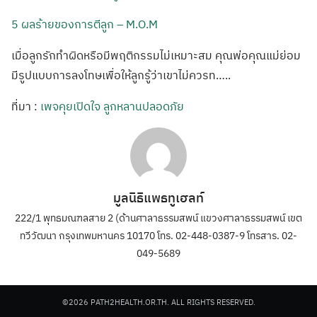
5 ผลร้ายของการตีลูก – M.O.M
เมื่อลูกรักทำผิดหรือมีพฤติกรรมไม่เหมาะสม คุณพ่อคุณแม่ย่อม
มีรูปแบบการลงโทษเพื่อให้ลูกรู้ว่าเขาไม่ควรท…..
ที่มา :
เพจคุยเปิดใจ ลูกหลานปลอดภัย
มูลนิธิแพธทูเฮลท์
222/1 พุทธมณฑลสาย 2 (ด้านศาลาธรรมสพน์ แขวงศาลาธรรมสพน์ เขต
ทวีวัฒนา กรุงเทพมหานคร 10170 โทร. 02-448-0387-9 โทรสาร. 02-
049-5689
©2026 PATH2HEALTH.OR.TH. ALL RIGHTS RESERVED.