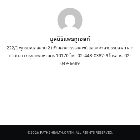
มูลนิธิแพธทูเฮลท์
222/1 พุทธมณฑลสาย 2 (ด้านศาลาธรรมสพน์ แขวงศาลาธรรมสพน์ เขต
ทวีวัฒนา กรุงเทพมหานคร 10170 โทร. 02-448-0387-9 โทรสาร. 02-
049-5689
©2026 PATH2HEALTH.OR.TH. ALL RIGHTS RESERVED.