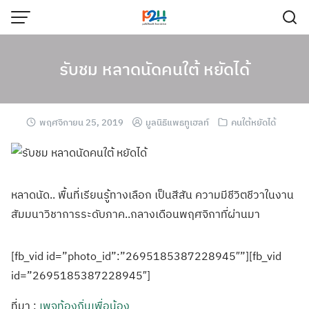
รับชม หลาดนัดคนใต้ หยัดได้
พฤศจิกายน 25, 2019
มูลนิธิแพธทูเฮลท์
คนใต้หยัดได้
หลาดนัด.. พื้นที่เรียนรู้
ทางเลือก เป็นสีสัน ความมีชีวิตชีวา
ในงาน
สัมมนาวิชา
การระดับภาค..กล
างเดือนพฤศจิกาท
ี่ผ่านมา
[fb_vid id=”photo_id”:”2695185387228945″”][fb_vid
id=”2695185387228945″]
ที่มา :
เพจท้องถิ่นเพื่อน้อง