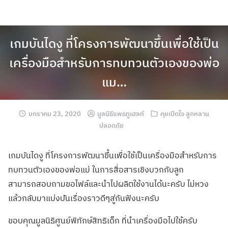
เกมบันไดงู ที่โครงการพัฒนาขึ้นเพื่อใช้เป็น
เครื่องมือสำหรับการทบทวนตัวเองของพ่อ
แม…
มกราคม 23, 2020
มูลนิธิแพธทูเฮลท์
คุยเปิดใจ ลูกหลาน
ปลอดภัย
เกมบันไดงู ที่โครงการพัฒนา
ขึ้นเพื่อใช้เป็
นเครื่องมือสำหร
ับการ
ทบทวนตัวเอ
งของพ่อแม่ ในการสื่อสารเชิ
งบวกกับลูก
สามารถสอบถามขอไ
ฟล์และนำไปผลิตใ
ช้งานได้นะครับ ไม่หวง
แล้วกลับมาแบ่งป
ันเรื่องราวดีๆส
ู่กันฟังนะครับ
ขอบคุณมูลนิธิศู
นย์พิทักษ์สิทธิ
เด็ก ที่นำเครื่องมือ
ไปใช้ครับ