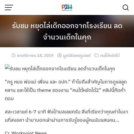
รับชม หยุดไล่เด็กออกจากโรงเรียน ลด
จำนวนเด็กในคุก
พฤศจิกายน 18, 2019
มูลนิธิแพธทูเฮลท์
คนใต้หยัดได้
“ครู หมอ พ่อแม่ เพื่อน และ อปท.” ทำไมถึงสำคัญในก
ารดูแลลูก
หลาน และใช้เป็น theme ของงาน “คนใต้หยัดได้2”
คลิปนี้คือคำ
ตอบ
สละเวลาแค่ 6-7 นาที ฟังป้ามลเลยครับ
สิ่งที่เรียกว่า
คุณค่าในงา
นที่ส
งขลา นำมาบอกเล่าผ่าน
การรับรู้ของผู้
คนนับแสนคน…
Cr. Workpoint News