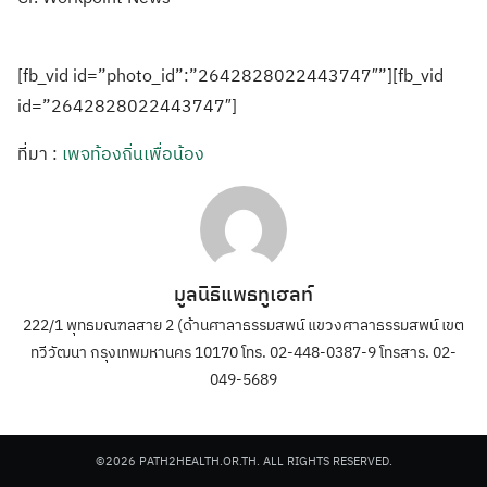
[fb_vid id=”photo_id”:”2642828022443747″”][fb_vid
id=”2642828022443747″]
ที่มา :
เพจท้องถิ่นเพื่อน้อง
มูลนิธิแพธทูเฮลท์
222/1 พุทธมณฑลสาย 2 (ด้านศาลาธรรมสพน์ แขวงศาลาธรรมสพน์ เขต
ทวีวัฒนา กรุงเทพมหานคร 10170 โทร. 02-448-0387-9 โทรสาร. 02-
049-5689
©2026 PATH2HEALTH.OR.TH. ALL RIGHTS RESERVED.