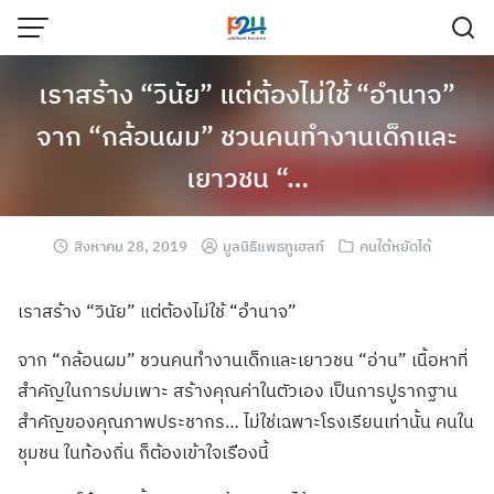
เราสร้าง “วินัย” แต่ต้องไม่ใช้ “อำนาจ”
จาก “กล้อนผม” ชวนคนทำงานเด็กและ
เยาวชน “…
สิงหาคม 28, 2019
มูลนิธิแพธทูเฮลท์
คนใต้หยัดได้
เราสร้าง “วินัย” แต่ต้องไม่ใช้ “อำนาจ”
จาก “กล้อนผม” ชวนคนทำงานเด็กแ
ละเยาวชน “อ่าน” เนื้อหาที่
สำคัญ
ในการบ่มเพาะ สร้างคุณค่าในตั
วเอง เป็นการปูรากฐาน
สำคัญของคุณภาพป
ระชากร… ไม่ใช่เฉพาะโรงเ
รียนเท่านั้น คนใน
ชุมชน ในท้องถิ่น ก็ต้องเข้าใจเรื
่องนี้