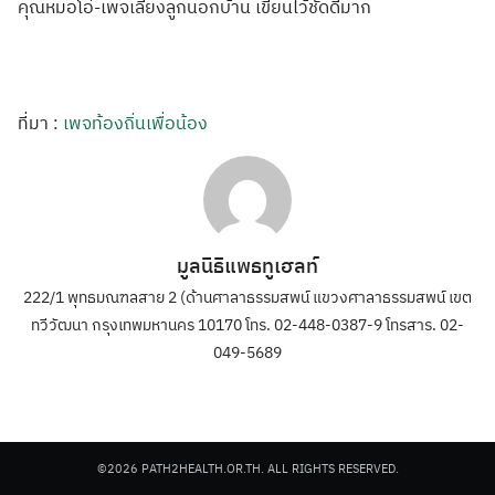
คุณหมอโอ๋-เพจเล
ี้ยงลูกนอกบ้าน เขียนไว้ชัดดีมา
ก
ที่มา :
เพจท้องถิ่นเพื่อน้อง
มูลนิธิแพธทูเฮลท์
222/1 พุทธมณฑลสาย 2 (ด้านศาลาธรรมสพน์ แขวงศาลาธรรมสพน์ เขต
ทวีวัฒนา กรุงเทพมหานคร 10170 โทร. 02-448-0387-9 โทรสาร. 02-
049-5689
©2026 PATH2HEALTH.OR.TH. ALL RIGHTS RESERVED.