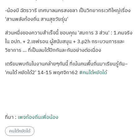
-น้องบี ฉัตรวารี เทศบาลนครสงขลา เป็นวิทยากรเวทีใหญ่เรื่อง
'สานพลังท้องถิ่น สานสุขวัยรุ่น'
ส่วนหนึ่งของความสำเร็จนี้ ขอบคุณ 'สมการ 3 ส่วน' : 1.คนจริง
ใน อปท. + 2.เชฟรอน ผู้สนับสนุน + 3.p2h กระบวนการและ
วิชาการ … ที่เป็นลมใต้ปีกกันละกันอย่างต่อเนื่อง
เตรียมพบกันในงานคล้ายๆกันนี้ ที่เน้นคนพื้นถิ่นมาเรียนรู้กัน–
'คนใต้ หยัดใด้2' 14-15 พฤศจิกา62
#คนใต้หยัดได้
ที่มา :
เพจท้องถิ่นเพื่อน้อง
คนใต้หยัดได้