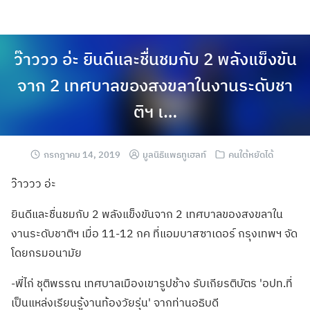
ว๊าววว อ่ะ ยินดีและชื่นชมกับ 2 พลังแข็งขัน
จาก 2 เทศบาลของสงขลาในงานระดับชา
ติฯ เ…
กรกฎาคม 14, 2019
มูลนิธิแพธทูเฮลท์
คนใต้หยัดได้
ว๊าววว อ่ะ
ยินดีและชื่นชมกับ 2 พลังแข็งขันจาก 2 เทศบาลของสงขลาใน
งานระดับชาติฯ เมื่อ 11-12 กค ที่แอมบาสซาเดอร์ กรุงเทพฯ จัด
โดยกรมอนามัย
-พี่ไก่ ชุติพรรณ เทศบาลเมืองเขารูปช้าง รับเกียรติบัตร 'อปท.ที่
เป็นแหล่งเรียนรู้งานท้องวัยรุ่น' จากท่านอธิบดี