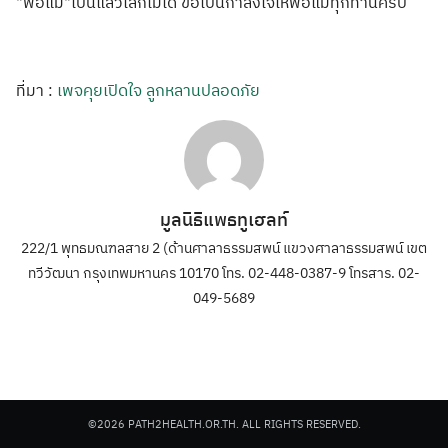
"พ่อแม่"เป็นแล้วเลิกไม่ได้ ขอเป็นกำลังใจให้พ่อแม่ทุกท่านครับ
ที่มา :
เพจคุยเปิดใจ ลูกหลานปลอดภัย
มูลนิธิแพธทูเฮลท์
222/1 พุทธมณฑลสาย 2 (ด้านศาลาธรรมสพน์ แขวงศาลาธรรมสพน์ เขต
ทวีวัฒนา กรุงเทพมหานคร 10170 โทร. 02-448-0387-9 โทรสาร. 02-
049-5689
©2026 PATH2HEALTH.OR.TH. ALL RIGHTS RESERVED.