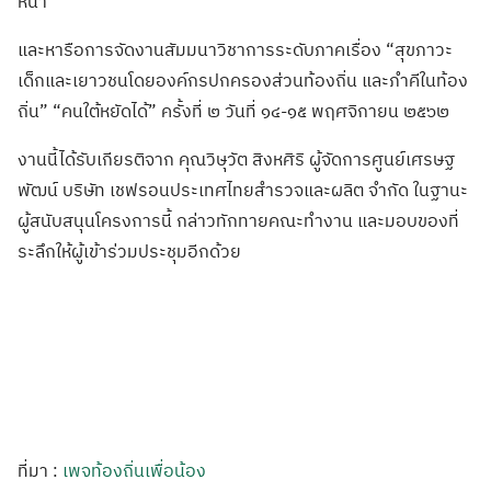
หน้า
และหารือการจัดงานสัมมนาวิชาการระดับภาคเรื่อง “สุขภาวะ
เด็กและเยาวชนโดยองค์กรปกครองส่วนท้องถิ่น และภำคีในท้อง
ถิ่น” “คนใต้หยัดได้” ครั้งที่ ๒ วันที่ ๑๔-๑๕ พฤศจิกายน ๒๕๖๒
งานนี้ได้รับเกียรติจาก คุณวิษุวัต สิงหศิริ ผู้จัดการศูนย์เศรษฐ
พัฒน์ บริษัท เชฟรอนประเทศไทยสำรวจและผลิต จำกัด ในฐานะ
ผู้สนับสนุนโครงการนี้ กล่าวทักทายคณะทำงาน และมอบของที่
ระลึกให้ผู้เข้าร่วมประชุมอีกด้วย
ที่มา :
เพจท้องถิ่นเพื่อน้อง