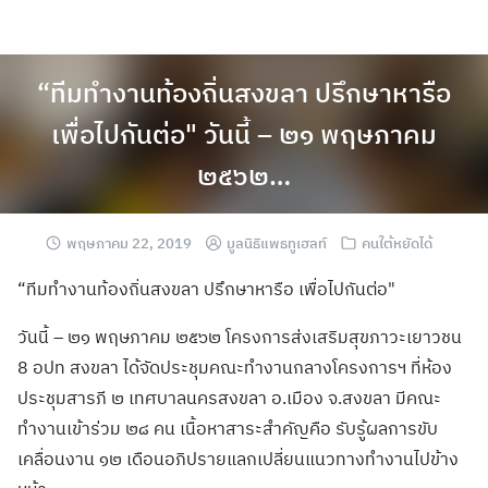
“ทีมทำงานท้องถิ่นสงขลา ปรึกษาหารือ
เพื่อไปกันต่อ" วันนี้ – ๒๑ พฤษภาคม
๒๕๖๒…
พฤษภาคม 22, 2019
มูลนิธิแพธทูเฮลท์
คนใต้หยัดได้
“ทีมทำงานท้องถิ่นสงขลา ปรึกษาหารือ เพื่อไปกันต่อ"
วันนี้ – ๒๑ พฤษภาคม ๒๕๖๒ โครงการส่งเสริมสุขภาวะเยาวชน
8 อปท สงขลา ได้จัดประชุมคณะทำงานกลางโครงการฯ ที่ห้อง
ประชุมสารภี ๒ เทศบาลนครสงขลา อ.เมือง จ.สงขลา มีคณะ
ทำงานเข้าร่วม ๒๘ คน เนื้อหาสาระสำคัญคือ รับรู้ผลการขับ
เคลื่อนงาน ๑๒ เดือนอภิปรายแลกเปลี่ยนแนวทางทำงานไปข้าง