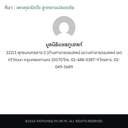
ที่มา :
เพจคุยเปิดใจ ลูกหลานปลอดภัย
มูลนิธิแพธทูเฮลท์
222/1 พุทธมณฑลสาย 2 (ด้านศาลาธรรมสพน์ แขวงศาลาธรรมสพน์ เขต
ทวีวัฒนา กรุงเทพมหานคร 10170 โทร. 02-448-0387-9 โทรสาร. 02-
049-5689
©2026 PATH2HEALTH.OR.TH. ALL RIGHTS RESERVED.