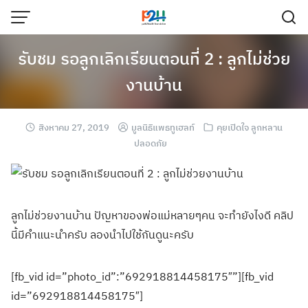
รับชม รอลูกเลิกเรียนตอนที่ 2 : ลูกไม่ช่วย
งานบ้าน
สิงหาคม 27, 2019
มูลนิธิแพธทูเฮลท์
คุยเปิดใจ ลูกหลาน
ปลอดภัย
ลูกไม่ช่วยงานบ้
าน ปัญหาของพ่อแม่ห
ลายๆคน จะทำยังไงดี คลิป
นี้มีคำแนะน
ำครับ ลองนำไปใช้กันดู
นะครับ
[fb_vid id=”photo_id”:”692918814458175″”][fb_vid
id=”692918814458175″]