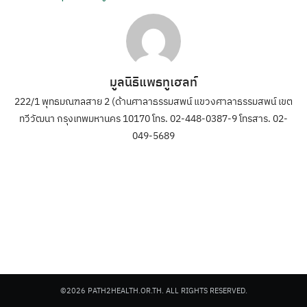
มูลนิธิแพธทูเฮลท์
222/1 พุทธมณฑลสาย 2 (ด้านศาลาธรรมสพน์ แขวงศาลาธรรมสพน์ เขต
ทวีวัฒนา กรุงเทพมหานคร 10170 โทร. 02-448-0387-9 โทรสาร. 02-
049-5689
©2026 PATH2HEALTH.OR.TH. ALL RIGHTS RESERVED.