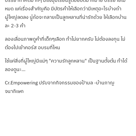
บรรยากาศดีมากๆ มีแง่มุมเรัยนรู้ต่อยอดมากมาย บรรยายไม่
หมด แค่เรื่องสำคัญคือ มีบัตรคำให้เลือกว่ามีเหตุอะไรบ้างถ้า
ผู้ใหญ่ลดลง นู๋ก้อจะกลายเป็นลูกหลานที่น่ารักด้วย ให้เลือกบ้าน
ละ 2-3 คำ
ลองเลื่อนภาพดูคำที่เด็กๆเลือก ทำไม่ยากครับ ไม่ต้องลงทุน ไม่
ต้องไปเข้าคอร์ส อบรมที่ไหน
ใช้แค่สิ่งที่ผู้ใหญ่มีแน่ๆ "ความรักลูกหลาน" เป็นฐานตั้งต้น ทำได้
ลองดูนะ…
Cr.Empowering ปรับจากกิจกรรมของป้ามล -บ้านกาญ
จนาภิเษก