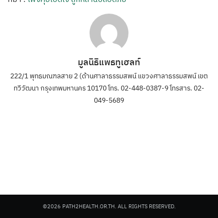
มูลนิธิแพธทูเฮลท์
222/1 พุทธมณฑลสาย 2 (ด้านศาลาธรรมสพน์ แขวงศาลาธรรมสพน์ เขต
ทวีวัฒนา กรุงเทพมหานคร 10170 โทร. 02-448-0387-9 โทรสาร. 02-
049-5689
©2026 PATH2HEALTH.OR.TH. ALL RIGHTS RESERVED.