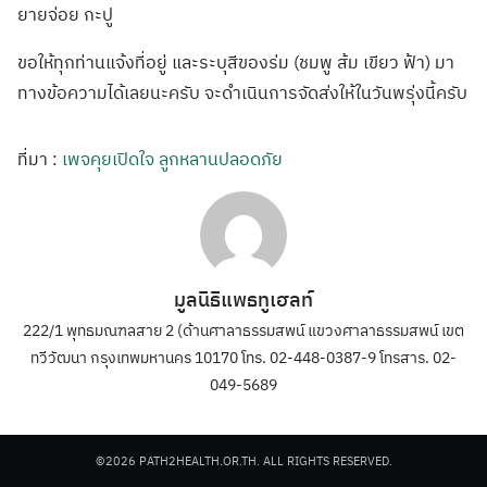
ยายจ่อย กะปู
ขอให้ทุกท่านแจ้
งที่อยู่ และระบุสีของร่ม
(ชมพู ส้ม เขียว ฟ้า) มา
ทางข้อความได้
เลยนะครับ จะดำเนินการจัดส
่งให้ในวันพรุ่ง
นี้ครับ
ที่มา :
เพจคุยเปิดใจ ลูกหลานปลอดภัย
มูลนิธิแพธทูเฮลท์
222/1 พุทธมณฑลสาย 2 (ด้านศาลาธรรมสพน์ แขวงศาลาธรรมสพน์ เขต
ทวีวัฒนา กรุงเทพมหานคร 10170 โทร. 02-448-0387-9 โทรสาร. 02-
049-5689
©2026 PATH2HEALTH.OR.TH. ALL RIGHTS RESERVED.