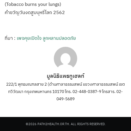
(Tobacco burns your lungs)
คำขวัญวันงดสูบบุหรี่โลก 2562
ที่มา :
เพจคุยเปิดใจ ลูกหลานปลอดภัย
มูลนิธิแพธทูเฮลท์
222/1 พุทธมณฑลสาย 2 (ด้านศาลาธรรมสพน์ แขวงศาลาธรรมสพน์ เขต
ทวีวัฒนา กรุงเทพมหานคร 10170 โทร. 02-448-0387-9 โทรสาร. 02-
049-5689
©2026 PATH2HEALTH.OR.TH. ALL RIGHTS RESERVED.