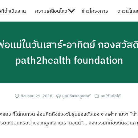
ที่ดำเนินงาน
ความเคลื่อนไหว
ข่าวโครงการ
ดาวน์โหลด
พ่อแม่ในวันเสาร์-อาทิตย์ กองสวัส
path2health foundation
สิงหาคม 21, 2018
มูลนิธิแพธทูเฮลท์
คนใต้หยัดได้
ปกครอง ที่ได้ทบทวน ย้อนคิดถึงช่วงว
ัยรุ่นของตัวเอง
จากคำถามว่า “ถ้า
รรม
เหมือนหรือต่างจ
ากลูกหลานเราตอน
นี้”… กิจกรรมที่ท้องถ
ิ่นชวนภา