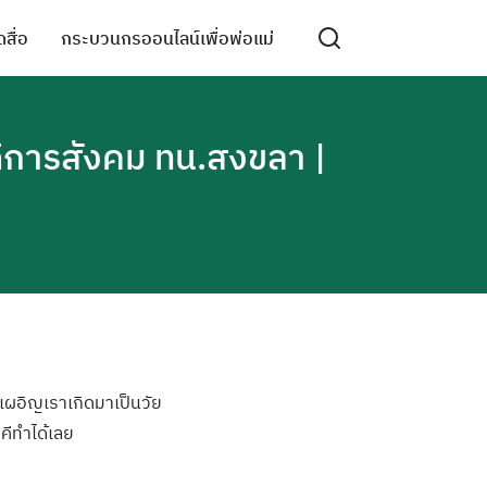
สื่อ
กระบวนกรออนไลน์เพื่อพ่อแม่
ดิการสังคม ทน.สงขลา |
เผอิญเราเกิ
ดมาเป็นวัย
คีทำได้
เลย