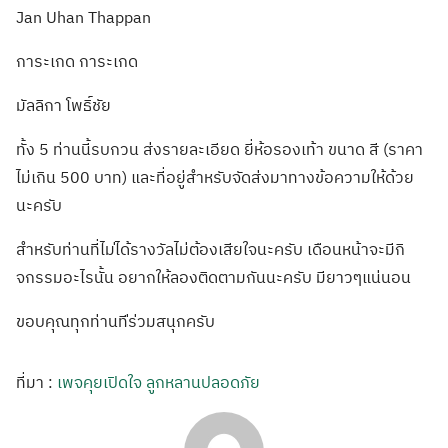
Jan Uhan Thappan
การะเกด การะเกด
มัลลิกา โพธิ์ชัย
ทั้ง 5 ท่านนี้รบกวน ส่งรายละเอียด ยี่ห้อรองเท้า ขนาด สี (ราคา
ไม่เกิน 500 บาท) และที่อยู่สำหรั
บจัดส่งมาทางข้อ
ความให้ด้วย
นะคร
ับ
สำหรับท่านที่ไม
่ได้รางวัลไม่ต้
องเสียใจนะครับ เดือนหน้าจะมีกิ
จกรรมอะไรนั้น อยากให้ลองติดตา
มกันนะครับ มียาวๆแน่นอน
ขอบคุณทุกท่านที
่ร่วมสนุกครับ
ที่มา :
เพจคุยเปิดใจ ลูกหลานปลอดภัย