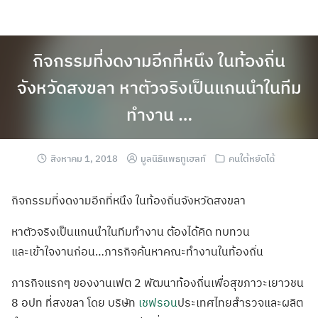
กิจกรรมที่งดงามอีกที่หนึง ในท้องถิ่น
จังหวัดสงขลา หาตัวจริงเป็นแกนนำในทีม
ทำงาน …
สิงหาคม 1, 2018
มูลนิธิแพธทูเฮลท์
คนใต้หยัดได้
กิจกรรมที่งดงาม
อีกที่หนึง ในท้องถิ่นจังหว
ัดสงขลา
หาตัวจริงเป็นแก
นนำในทีมทำงาน ต้องได้คิด ทบทวน
และเข้าใจงานก่อ
น…ภารกิจค้นหา
คณะทำงานในท้องถ
ิ่น
ภารกิจแรกๆ ของงานเฟต 2 พัฒนาท้องถิ่นเพ
ื่อสุขภาวะเยาวช
น
8 อปท ที่สงขลา โดย บริษัท
เชฟรอน
ประเทศไทยสำรวจแ
ละผลิต