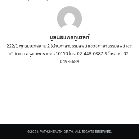
มูลนิธิแพธทูเฮลท์
222/1 พุทธมณฑลสาย 2 (ด้านศาลาธรรมสพน์ แขวงศาลาธรรมสพน์ เขต
ทวีวัฒนา กรุงเทพมหานคร 10170 โทร. 02-448-0387-9 โทรสาร. 02-
049-5689
©2026 PATH2HEALTH.OR.TH. ALL RIGHTS RESERVED.