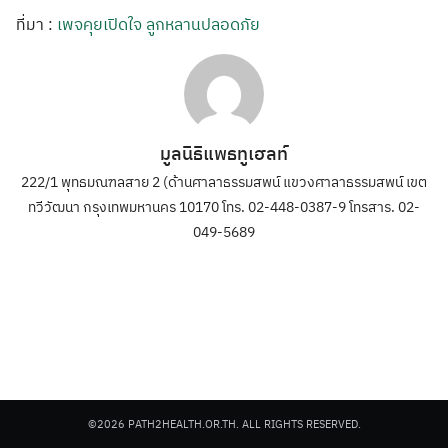
ที่มา :
เพจคุยเปิดใจ ลูกหลานปลอดภัย
มูลนิธิแพธทูเฮลท์
222/1 พุทธมณฑลสาย 2 (ด้านศาลาธรรมสพน์ แขวงศาลาธรรมสพน์ เขต
ทวีวัฒนา กรุงเทพมหานคร 10170 โทร. 02-448-0387-9 โทรสาร. 02-
049-5689
©2026 PATH2HEALTH.OR.TH. ALL RIGHTS RESERVED.