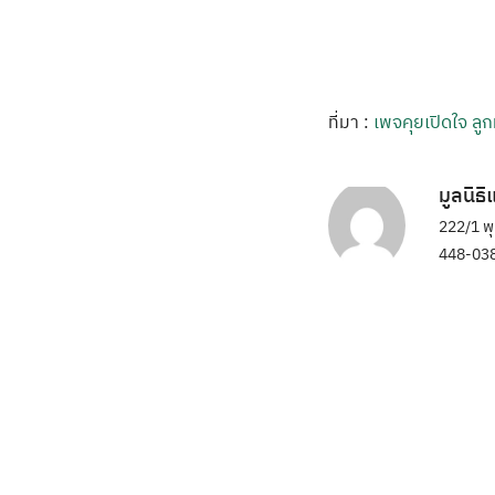
ที่มา :
เพจคุยเปิดใจ ล
มูลนิธ
222/1 พ
448-038