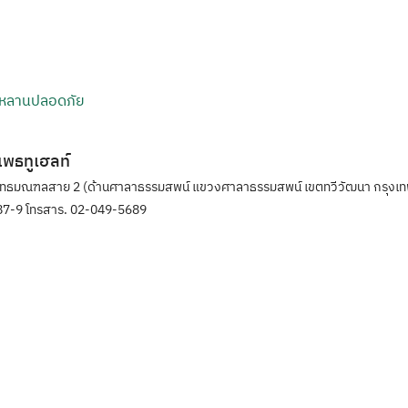
ูกหลานปลอดภัย
ิแพธทูเฮลท์
ุทธมณฑลสาย 2 (ด้านศาลาธรรมสพน์ แขวงศาลาธรรมสพน์ เขตทวีวัฒนา กรุงเท
7-9 โทรสาร. 02-049-5689