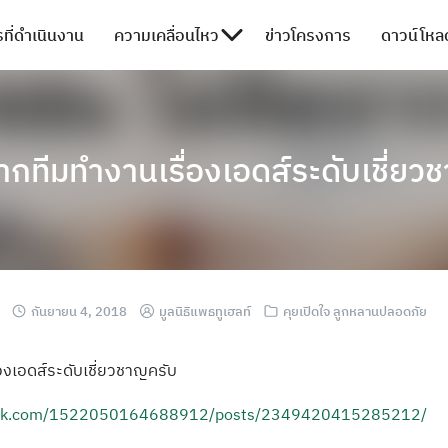
ที่ดำเนินงาน
ความเคลื่อนไหว
ข่าวโครงการ
ดาวน์โหลด
ากทีมทำงานเรื่องเอดส์ระดับเชี่ยว
กันยายน 4, 2018
มูลนิธิแพธทูเฮลท์
คุยเปิดใจ ลูกหลานปลอดภัย
่องเอดส์ระ
ดับเชี่ยวชาญครั
บ
k.com
/
1522050164688912
/posts/
2349420415285212
/