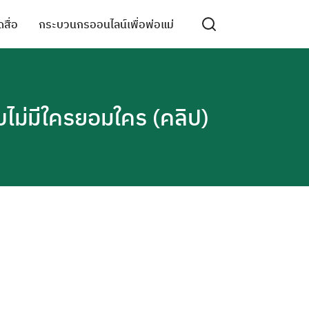
สื่อ
กระบวนกรออนไลน์เพื่อพ่อแม่
บบไม่มีใครยอมใคร (คลิป)