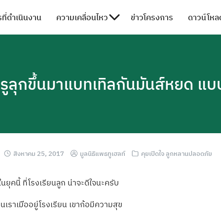
ที่ดำเนินงาน
ความเคลื่อนไหว
ข่าวโครงการ
ดาวน์โหลด
ครูลุกขึ้นมาแบทเทิลกันมันส์หยด แ
สิงหาคม 25, 2017
มูลนิธิแพธทูเฮลท์
คุยเปิดใจ ลูกหลานปลอดภัย
ในยุคนี้
ที่โรงเรียนลูก น่าจะดีใจนะครับ
านเราเมื
่ออยู่โรงเรียน เขาก้อมีความสุข