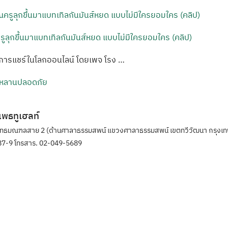
ครูลุกขึ้นมาแบทเทิลกันมันส์หยด แบบไม่มีใครยอมใคร (คลิป)
้รับการแชร์ในโลกออนไลน์ โดยเพจ โรง …
ูกหลานปลอดภัย
ิแพธทูเฮลท์
ุทธมณฑลสาย 2 (ด้านศาลาธรรมสพน์ แขวงศาลาธรรมสพน์ เขตทวีวัฒนา กรุงเท
7-9 โทรสาร. 02-049-5689