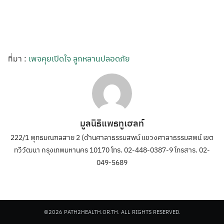
ที่มา :
เพจคุยเปิดใจ ลูกหลานปลอดภัย
มูลนิธิแพธทูเฮลท์
222/1 พุทธมณฑลสาย 2 (ด้านศาลาธรรมสพน์ แขวงศาลาธรรมสพน์ เขต
ทวีวัฒนา กรุงเทพมหานคร 10170 โทร. 02-448-0387-9 โทรสาร. 02-
049-5689
©2026 PATH2HEALTH.OR.TH. ALL RIGHTS RESERVED.