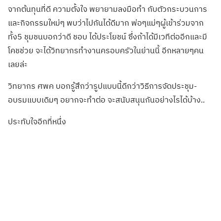
จากต้นทุนที่ดี ความตั้งใจ พยายามลงมือทำ กับตัวกระบวนการ
และกิจกรรมใหม่ๆ พบว่าไปกันได้ดีมาก พ่อๆแม่ๆผู้เข้าร่วมจาก
ทั้ง5 ชุมชนบอกว่าดี ชอบ ได้ประโยชน์ ซึ่งถ้าได้มีเวทีต่ออีกและมี
โคชช่วย จะได้วิทยากรทำงานครอบครัวในย่านนี้ อีกหลายๆคน
เลยล่ะ
วิทยากร ศพค บอกรู้สึกว่ารูปแบบนี้ดีกว่าวิธีการจัดประชุม-
อบรมแบบเดิมๆ อยากจะทำต่อ จะสนับสนุนกันอย่างไรได้บ้าง..
ประทับใจอีกที่หนึ่ง