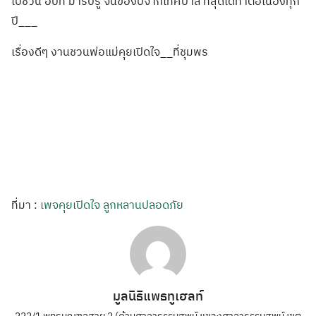
ไปชวน อปท มารับรู้ จนของบจากเทศบาล
ที่สุดได้ทำต่อเ
นื่องทุก
ปี___
เรื่องดีๆ งานชวนพ่อแม่คุย
เปิดใจ__ที่ชุมพ
ร
ที่มา :
เพจคุยเปิดใจ ลูกหลานปลอดภัย
มูลนิธิแพธทูเฮลท์