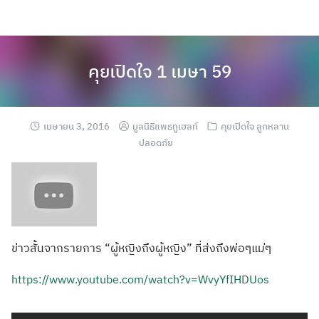
คุยเปิดใจ 1 เมษา 59
เมษายน 3, 2016
มูลนิธิแพธทูเฮลท์
คุยเปิดใจ ลูกหลาน
ปลอดภัย
ข่าวสั้นจากรายก
าร “ผู้หญิงถึงผู้ห
ญิง” ที่ส่งถึงพ่อๆแม
่ๆ
https://
www.youtube.com/
watch?v=WvyYfIHD
Uos