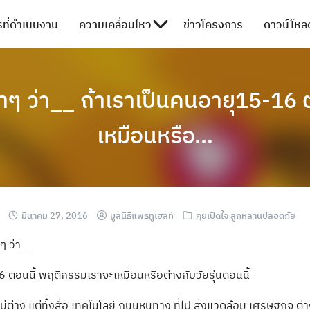
ที่ดำเนินงาน
ความเคลื่อนไหว
ข่าวโครงการ
ดาวน์โหลด
ๆ ว่า__ ถ้าเราเป็นคนอายุ15-16 
เหมือนหรือ…
มีนาคม 27, 2016
มูลนิธิแพธทูเฮลท์
คุยเปิดใจ ลูกหลานปลอดภัย
ๆ ว่า__
 ตอนนี้ พฤติกรรมเราจะเหมือนหรือต่างกับวัยรุ่นตอนนี้
่าง แต่ทั้งสื่อ เทคโนโลยี ถนนหนทาง ที่ไป สิ่งแวดล้อม เศรษฐกิจ ต