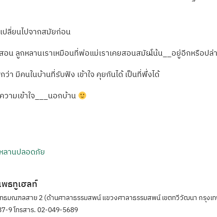
้อเปลี่ยนไปจากสมัยก่อน
สอน ลูกหลานเราเหมือนที่พ่อแม่เราเคยสอนสมัยโ้น้น__อยู่อีกหรือปล่
ว่า มีคนในบ้านที่รับฟัง เข้าใจ คุยกันได้ เป็นที่พึ่งได้
หาความเข้าใจ___นอกบ้าน
ูกหลานปลอดภัย
ิแพธทูเฮลท์
ุทธมณฑลสาย 2 (ด้านศาลาธรรมสพน์ แขวงศาลาธรรมสพน์ เขตทวีวัฒนา กรุงเท
7-9 โทรสาร. 02-049-5689