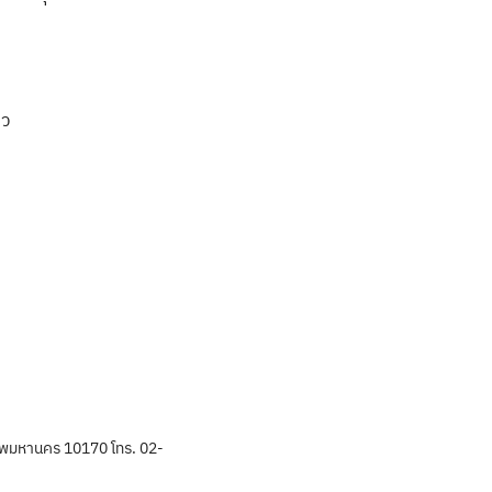
าว
พมหานคร 10170 โทร. 02-