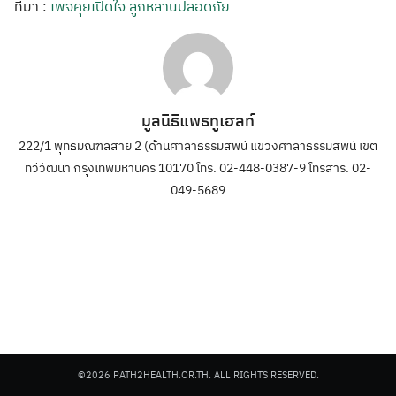
ที่มา :
เพจคุยเปิดใจ ลูกหลานปลอดภัย
มูลนิธิแพธทูเฮลท์
222/1 พุทธมณฑลสาย 2 (ด้านศาลาธรรมสพน์ แขวงศาลาธรรมสพน์ เขต
ทวีวัฒนา กรุงเทพมหานคร 10170 โทร. 02-448-0387-9 โทรสาร. 02-
049-5689
©2026 PATH2HEALTH.OR.TH. ALL RIGHTS RESERVED.