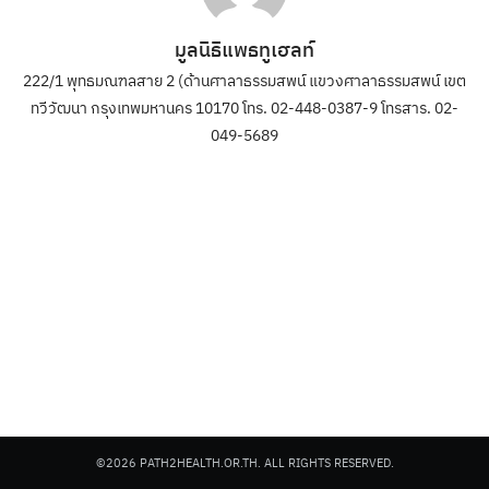
มูลนิธิแพธทูเฮลท์
222/1 พุทธมณฑลสาย 2 (ด้านศาลาธรรมสพน์ แขวงศาลาธรรมสพน์ เขต
ทวีวัฒนา กรุงเทพมหานคร 10170 โทร. 02-448-0387-9 โทรสาร. 02-
049-5689
©2026 PATH2HEALTH.OR.TH. ALL RIGHTS RESERVED.