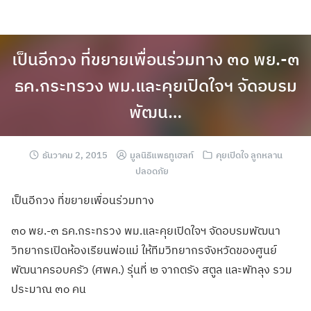
เป็นอีกวง ที่ขยายเพื่อนร่วมทาง ๓๐ พย.-๓
ธค.กระทรวง พม.และคุยเปิดใจฯ จัดอบรม
พัฒน…
ธันวาคม 2, 2015
มูลนิธิแพธทูเฮลท์
คุยเปิดใจ ลูกหลาน
ปลอดภัย
เป็นอีกวง ที่ขยายเพื่อนร่วมทาง
๓๐ พย.-๓ ธค.กระทรวง พม.และคุยเปิดใจฯ จัดอบรมพัฒนา
วิทยากรเปิดห้องเรียนพ่อแม่ ให้ทีมวิทยากรจังหวัดของศูนย์
พัฒนาครอบครัว (ศพค.) รุ่นที่ ๒ จากตรัง สตูล และพัทลุง รวม
ประมาณ ๓๐ คน